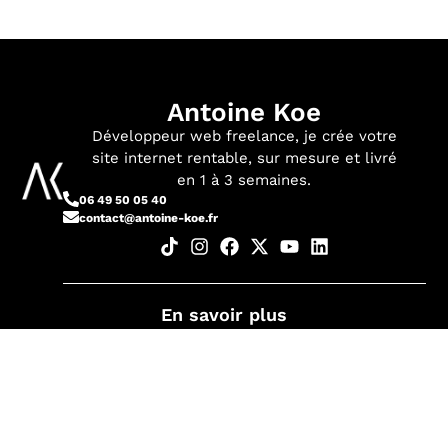
Antoine Koe
Développeur web freelance, je crée votre
site internet rentable, sur mesure et livré
en 1 à 3 semaines.
06 49 50 05 40
contact@antoine-koe.fr
En savoir plus
À propos
Contact
Services
Mentions
légales et
Réalisations
politique de
Tarifs
confidentialité