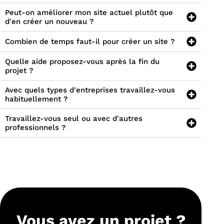
borat
eils 
reco
e et 
Peut-on améliorer mon site actuel plutôt que
ion. 
sont 
mma
à 
d'en créer un nouveau ?
Profe
perti
nder 
l’éco
Combien de temps faut-il pour créer un site ?
ssion
nent
son 
ute, 
nel, 
s et 
travai
je 
Quelle aide proposez-vous après la fin du
rigou
concr
l.
reco
projet ?
reux 
ets. 
Il fait 
mma
et 
Un 
preu
nde 
Avec quels types d'entreprises travaillez-vous
habituellement ?
toujo
acco
ve 
les 
urs à 
mpag
d’une 
yeux 
Travaillez-vous seul ou avec d'autres
l’éco
nem
grand
ferm
professionnels ?
ute. 
ent 
e 
és.
Son 
clair 
rigue
sens 
et 
ur, 
du 
rassu
avec 
détail 
rant 
une 
et 
pour 
appr
son 
bien 
oche 
Vous avez un projet ?
enga
déma
à la 