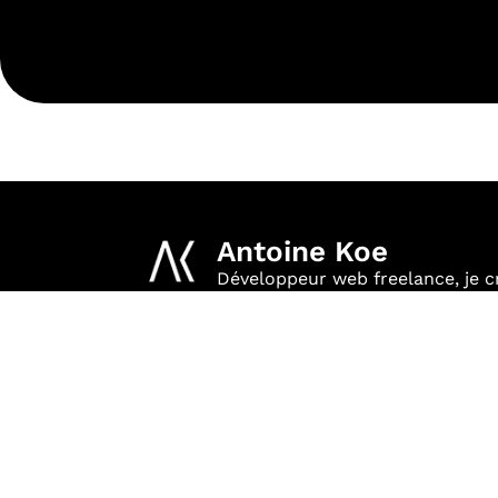
Antoine Koe
Développeur web freelance, je cr
rentable, sur mesure et livré en 
06 49 50 05 40
contact@antoine-koe.fr
© 2026 Antoine Koe
Développeur web freelance
Tous droits