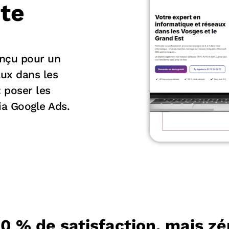
ite
nçu pour un
aux dans les
: poser les
ia Google Ads.
00 % de satisfaction, mais z