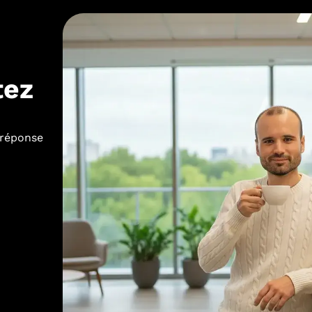
tez
 réponse