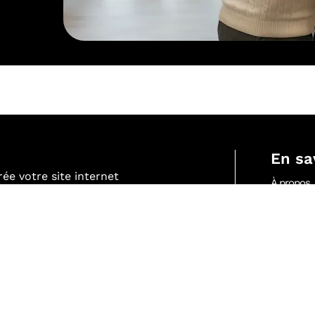
En sa
ée votre site internet
À propos
1 à 3 semaines.
Services
Réalisatio
Tarifs
 réservés