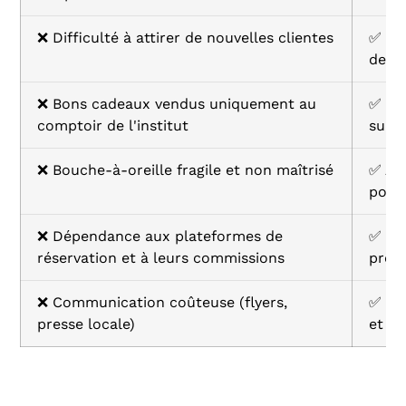
❌ Difficulté à attirer de nouvelles clientes
✅ Ré
des 
❌ Bons cadeaux vendus uniquement au
✅ Ca
comptoir de l'institut
surto
❌ Bouche-à-oreille fragile et non maîtrisé
✅ Avi
pour 
❌ Dépendance aux plateformes de
✅ Ré
réservation et à leurs commissions
prés
❌ Communication coûteuse (flyers,
✅ Co
presse locale)
et m