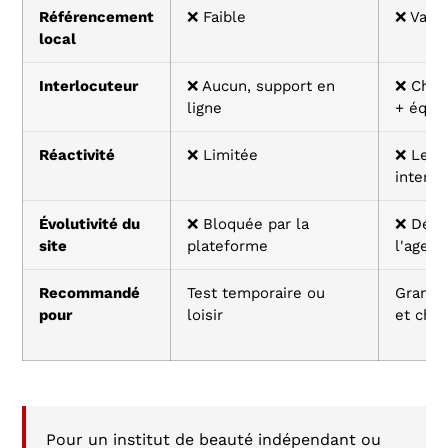
Référencement
❌ Faible
❌ Varia
local
Interlocuteur
❌ Aucun, support en
❌ Chef 
ligne
+ équi
Réactivité
❌ Limitée
❌ Lent
interne
Évolutivité du
❌ Bloquée par la
❌ Dépe
site
plateforme
l'agenc
Recommandé
Test temporaire ou
Grands
pour
loisir
et chaî
Pour un institut de beauté indépendant ou