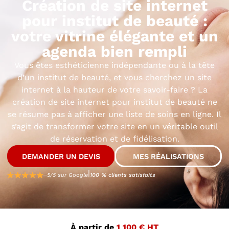
Création de site internet
pour institut de beauté :
votre vitrine élégante et un
agenda
bien rempli
Vous êtes esthéticienne indépendante ou à la tête
d’un institut de beauté, et vous cherchez un site
internet à la hauteur de votre savoir-faire ? La
création de site internet pour institut de beauté ne
se résume pas à afficher une liste de soins en ligne. Il
s’agit de transformer votre site en un véritable outil
de réservation et de fidélisation.
DEMANDER UN DEVIS
MES RÉALISATIONS
|
5/5 sur Google
100 % clients satisfaits
À partir de
1 100 € HT