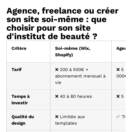
Agence, freelance ou créer
son site soi-même : que
choisir pour son site
d'institut de beauté ?
Critère
Soi-même (Wix,
Agenc
Shopify)
Tarif
❌ 200 à 500€ +
❌ 5 000
abonnement mensuel à
000€
vie
Temps à
❌ 40 à 80 heures
❌ 5 à 
investir
Qualité du
❌ Limitée aux
✅ Très
design
templates